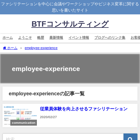
ファシリテーションを中心に会議やワークショップやビジネス変革に関する
思いを書いたサイト
BTFコンサルティング
ホーム
ようこそ
略歴
最新情報
イベント情報
ブログへのリンク集
お客
ホーム
employee-experience
employee-experience
employee-experienceの記事一覧
従業員体験を向上させるファシリテーション
2020/02/27
communication