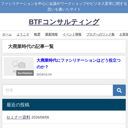
ファシリテーションを中心に会議やワークショップやビジネス変革に関する
思いを書いたサイト
BTFコンサルティング
ホーム
ようこそ
略歴
最新情報
イベント情報
ブログへのリンク集
お客
大廃業時代の記事一覧
大廃業時代にファシリテーションはどう役立つ
のか？
facilitation
2019/11/19
最近の投稿
セミナー資料
2026/08/06